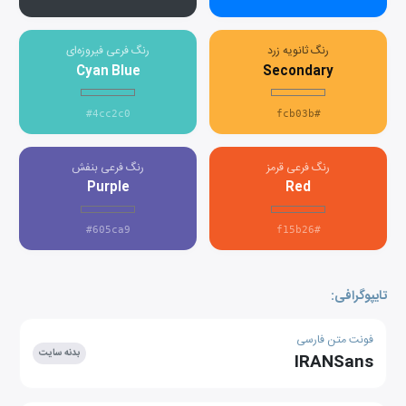
رنگ ثانویه زرد
رنگ فرعی فیروزه‌ای
Cyan Blue
Secondary
#4cc2c0
#fcb03b
رنگ فرعی قرمز
رنگ فرعی بنفش
Purple
Red
#605ca9
#f15b26
تایپوگرافی:
فونت متن فارسی
بدنه سایت
IRANSans