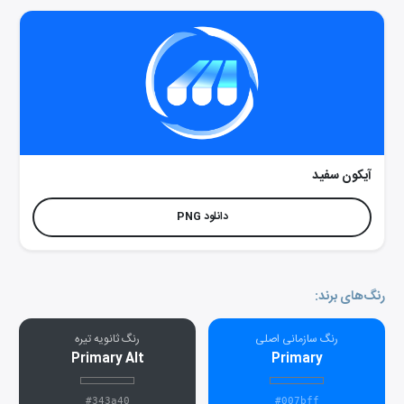
آیکون سفید
دانلود PNG
رنگ‌های برند:
رنگ سازمانی اصلی
رنگ ثانویه تیره
Primary Alt
Primary
#343a40
#007bff