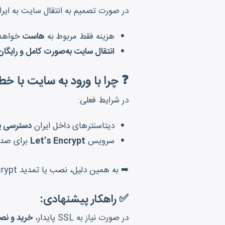
در صورت تصمیم به انتقال سایت به ایرا
هزینه فقط مربوط به
هاست
خواهد 
انتقال سایت به‌صورت کامل و رایگان
❓ چرا با ورود به سایت با خطای SSL مواجه می
در شرایط فعلی:
دیتاسنترهای داخل ایران
دسترسی پای
سرویس
Let’s Encrypt
برای صدور
➡️ به همین دلیل، نصب یا تمدید Let’s Encrypt روی بسیاری از هاست‌های ایران
✅ راهکار پیشنهادی:
در صورت نیاز به SSL پایدار،
خرید و نصب SSL از برند