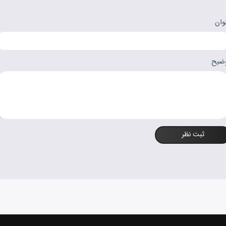
وان
ضیح
ثبت نظر