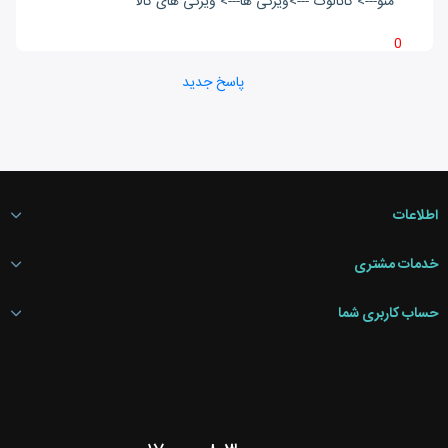
منو---> کاتالوگ --->ویژگی ها---> ویژگی های کالا
0
پاسخ جدید
اطلاعات
خدمات مشتری
حساب کاربری شما