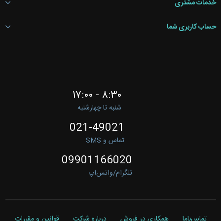
خدمات مشتری
حساب کاربری شما
۸:۳۰ - ۱۷:۰۰
شنبه تا چهارشنبه
021-49021
تماس و SMS
09901166020
تلگرام/واتس‌اپ
تماس‌باما
همکاری در فروش
درباره شرکت
قوانین و مقررات