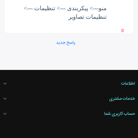
منو---> پیکربندی ---> تنظیمات --->
تنظیمات تصاویر
0
پاسخ جدید
اطلاعات
خدمات مشتری
حساب کاربری شما