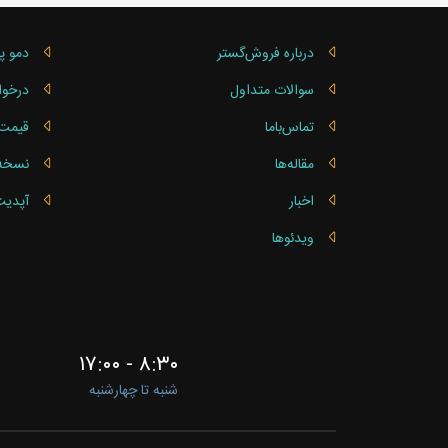
یکپارچه سازی با نرم اف
درباره فروش‌گستر
دمو پ
سیستم‌ها به‌طور خودکار فر
سوالات متداول
درخوا
تماس‌باما
قیمت 
مقاله‌ها
نسخه ساز
اخبار
آپدیت
ویدئوها
۸:۳۰ - ۱۷:۰۰
شنبه تا چهارشنبه