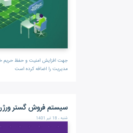
جهت افزایش امنیت و حفظ حریم خصو
مدیریت را اضافه کرده است
سیستم فروش گستر ورژن P.NET 6
شنبه ، 18 تیر 1401