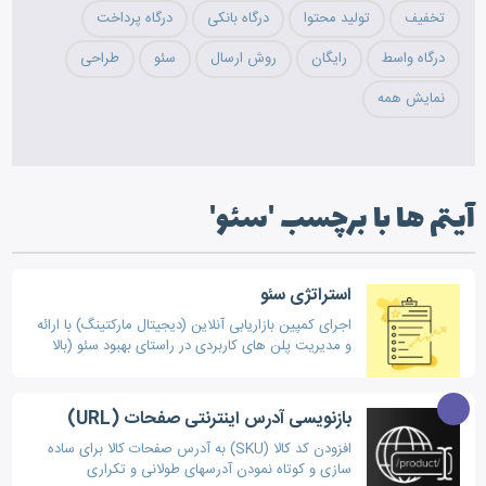
تخفیف
تولید محتوا
درگاه بانکی
درگاه پرداخت
درگاه واسط
رایگان
روش ارسال
سئو
طراحی
نمایش همه
آیتم ها با برچسب 'سئو'
استراتژی سئو
اجرای کمپین بازاریابی آنلاین (دیجیتال مارکتینگ) با ارائه
و مدیریت پلن های کاربردی در راستای بهبود سئو (بالا
بردن رتبه در گوگل) فروشگاه و در نتیجه افزایش فروش
بازنویسی آدرس اینترنتی صفحات (URL)
افزودن کد کالا (SKU) به آدرس صفحات کالا برای ساده
سازی و کوتاه نمودن آدرسهای طولانی و تکراری