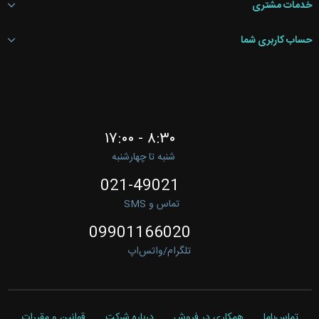
خدمات مشتری
حساب کاربری شما
۸:۳۰ - ۱۷:۰۰
شنبه تا چهارشنبه
021-49021
تماس و SMS
09901166020
تلگرام/واتس‌اپ
تماس‌باما
همکاری در فروش
درباره شرکت
قوانین و مقررات