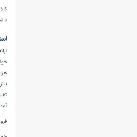
کالا
داشت
است
ارائ
خوا
هزین
نیاز
تغیی
آمد
فرو
همان