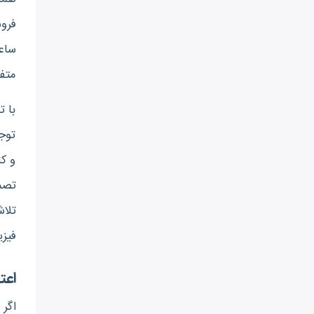
فروش
ساعا
متف
با ت
توج
و کا
تصمی
تلاش
فیزی
اعت
اگر