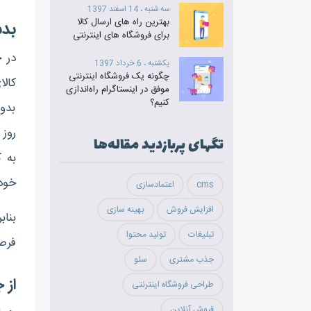
سه شنبه ، 14 اسفند 1397
بهترین راه های ارسال کالا
بدس
برای فروشگاه‎ های اینترنتی
در ح
یکشنبه ، 6 خرداد 1397
چگونه یک فروشگاه اینترنتی
کال
موفق در اینستاگرام راه‌اندازی
کنیم؟
بدو
روز 
تگ‎های پربازدید مقاله‌ها
به 
خود
cms
اعتمادسازی
افزایش فروش
بهینه سازی
بناب
تبلیغات
تولید محتوا
فرص
جذب مشتری
سئو
از 
طراحی فروشگاه اینترنتی
فروش آنلاین