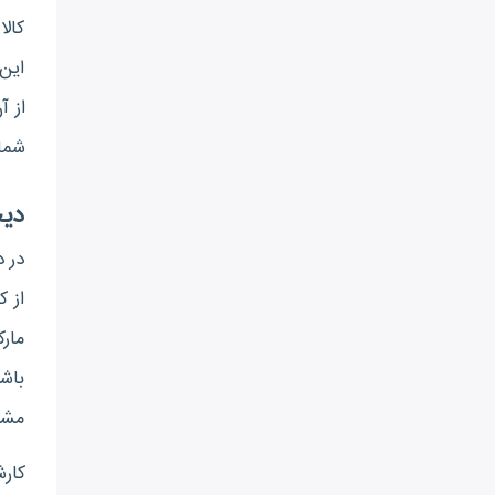
کالا
این 
از آ
شما 
دیج
در د
از 
مارک
باش
مشت
کارش