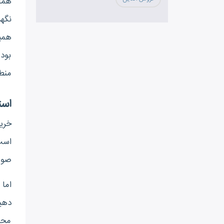
همان
نگهد
همی
بود‌
منطق
است
خری
است 
صور
اما 
دهید
محصو