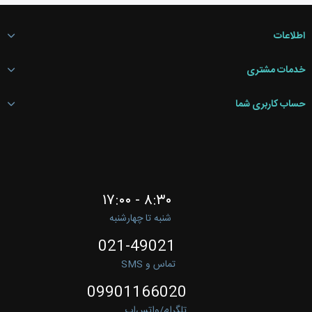
اطلاعات
خدمات مشتری
حساب کاربری شما
۸:۳۰ - ۱۷:۰۰
شنبه تا چهارشنبه
021-49021
تماس و SMS
09901166020
تلگرام/واتس‌اپ