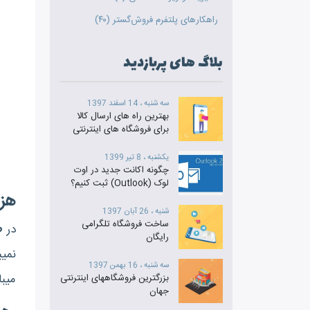
راهکارهای پلتفرم فروش‌گستر (۴۰)
بلاگ های پربازدید
سه شنبه ، 14 اسفند 1397
بهترین راه های ارسال کالا
برای فروشگاه‎ های اینترنتی
یکشنبه ، 8 تیر 1399
چگونه اکانت جدید در اوت
لوک (Outlook) ثبت کنیم؟
هزینه‎ طراحی وب‌‎
شنبه ، 26 آبان 1397
ساخت فروشگاه تلگرامی
در
ط
رایگان
ن
سه شنبه ، 16 بهمن 1397
می‎بایست دوباره
بزرگترین فروشگاههای اینترنتی
جهان